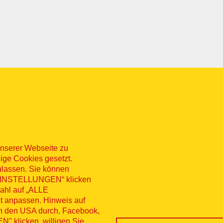
nserer Webseite zu
ige Cookies gesetzt.
ulassen. Sie können
 „EINSTELLUNGEN“ klicken
sum
Datenschutz
Kontakt
Hinweisg
wahl auf „ALLE
t anpassen. Hinweis auf
nü
erruf
in den USA durch, Facebook,
 klicken, willigen Sie