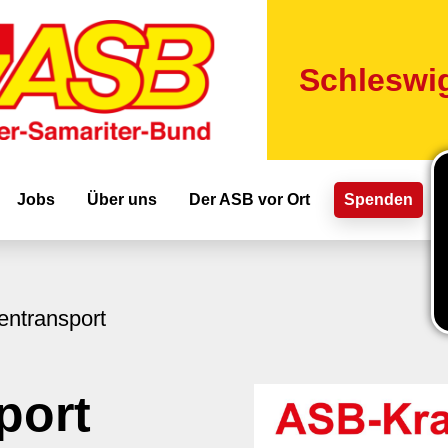
Direkt
zum
Inhalt
Schleswig
ion
Jobs
Über uns
Der ASB vor Ort
Spenden
entransport
port